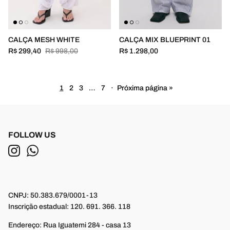
CALÇA MESH WHITE
CALÇA MIX BLUEPRINT 01
R$ 299,40
R$ 998,00
R$ 1.298,00
1
2
3
…
7
·
Próxima página »
FOLLOW US
CNPJ: 50.383.679/0001-13
Inscrição estadual: 120. 691. 366. 118
Endereço: Rua Iguatemi 284 - casa 13