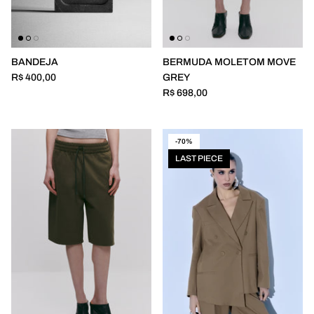
MOLETOM
COLLECT 03
MACACÃO
BANDEJA
BERMUDA MOLETOM MOVE
R$ 400,00
GREY
VESTIDOS
R$ 698,00
SHOES
-70%
MENSWEAR
LAST PIECE
HOME