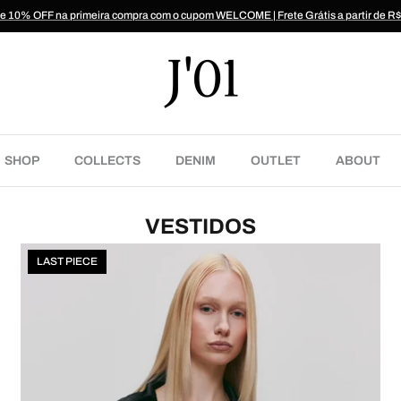
 10% OFF na primeira compra com o cupom WELCOME | Frete Grátis a partir de R
SHOP
COLLECTS
DENIM
OUTLET
ABOUT
VESTIDOS
LAST PIECE