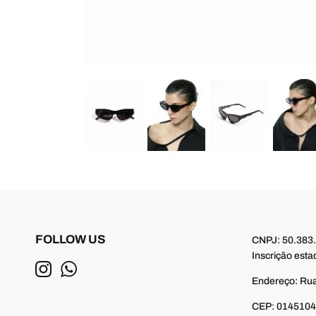
FOLLOW US
CNPJ: 50.383
Inscrição esta
Endereço: Rua
CEP: 01451040