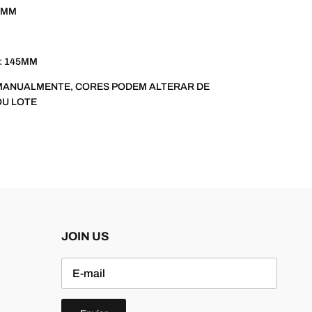
2MM
: 145MM
 MANUALMENTE, CORES PODEM ALTERAR DE
OU LOTE
JOIN US