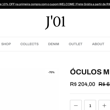
 10% OFF na primeira compra com o cupom WELCOME | Frete Grátis a partir de R
SHOP
COLLECTS
DENIM
OUTLET
ABOUT
ÓCULOS M
-70%
R$ 204,00
R$ 6